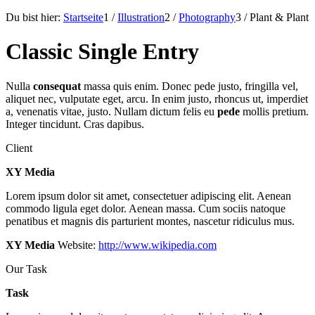
Du bist hier:
Startseite
1
/
Illustration
2
/
Photography
3
/
Plant & Plant
Classic Single Entry
Nulla
consequat
massa quis enim. Donec pede justo, fringilla vel,
aliquet nec, vulputate eget, arcu. In enim justo, rhoncus ut, imperdiet
a, venenatis vitae, justo. Nullam dictum felis eu
pede
mollis pretium.
Integer tincidunt. Cras dapibus.
Client
XY Media
Lorem ipsum dolor sit amet, consectetuer adipiscing elit. Aenean
commodo ligula eget dolor. Aenean massa. Cum sociis natoque
penatibus et magnis dis parturient montes, nascetur ridiculus mus.
XY Media
Website:
http://www.wikipedia.com
Our Task
Task