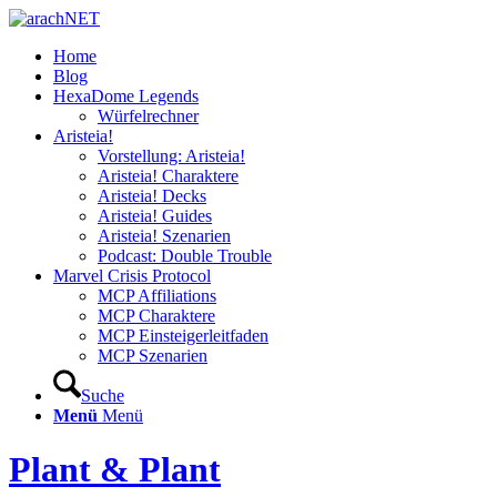
Home
Blog
HexaDome Legends
Würfelrechner
Aristeia!
Vorstellung: Aristeia!
Aristeia! Charaktere
Aristeia! Decks
Aristeia! Guides
Aristeia! Szenarien
Podcast: Double Trouble
Marvel Crisis Protocol
MCP Affiliations
MCP Charaktere
MCP Einsteigerleitfaden
MCP Szenarien
Suche
Menü
Menü
Plant & Plant