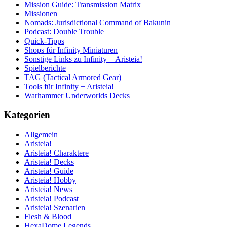
Mission Guide: Transmission Matrix
Missionen
Nomads: Jurisdictional Command of Bakunin
Podcast: Double Trouble
Quick-Tipps
Shops für Infinity Miniaturen
Sonstige Links zu Infinity + Aristeia!
Spielberichte
TAG (Tactical Armored Gear)
Tools für Infinity + Aristeia!
Warhammer Underworlds Decks
Kategorien
Allgemein
Aristeia!
Aristeia! Charaktere
Aristeia! Decks
Aristeia! Guide
Aristeia! Hobby
Aristeia! News
Aristeia! Podcast
Aristeia! Szenarien
Flesh & Blood
HexaDome Legends