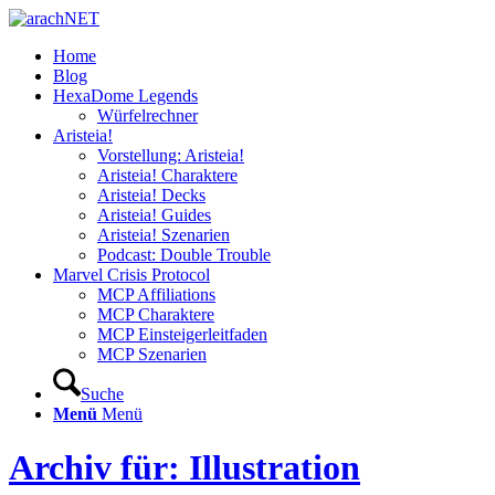
Home
Blog
HexaDome Legends
Würfelrechner
Aristeia!
Vorstellung: Aristeia!
Aristeia! Charaktere
Aristeia! Decks
Aristeia! Guides
Aristeia! Szenarien
Podcast: Double Trouble
Marvel Crisis Protocol
MCP Affiliations
MCP Charaktere
MCP Einsteigerleitfaden
MCP Szenarien
Suche
Menü
Menü
Archiv für: Illustration