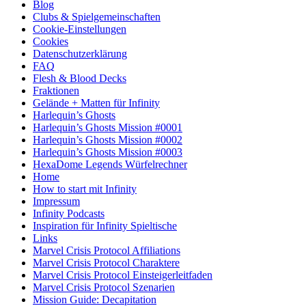
Blog
Clubs & Spielgemeinschaften
Cookie-Einstellungen
Cookies
Datenschutzerklärung
FAQ
Flesh & Blood Decks
Fraktionen
Gelände + Matten für Infinity
Harlequin’s Ghosts
Harlequin’s Ghosts Mission #0001
Harlequin’s Ghosts Mission #0002
Harlequin’s Ghosts Mission #0003
HexaDome Legends Würfelrechner
Home
How to start mit Infinity
Impressum
Infinity Podcasts
Inspiration für Infinity Spieltische
Links
Marvel Crisis Protocol Affiliations
Marvel Crisis Protocol Charaktere
Marvel Crisis Protocol Einsteigerleitfaden
Marvel Crisis Protocol Szenarien
Mission Guide: Decapitation