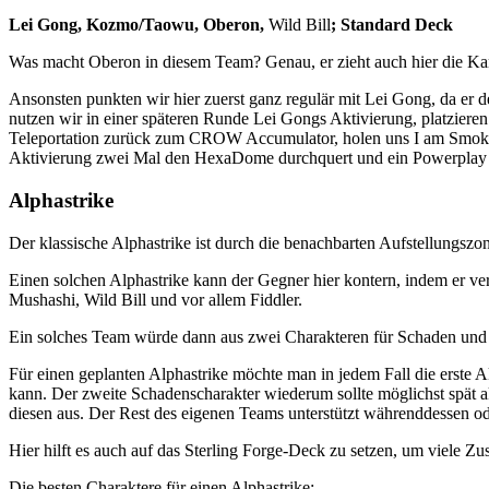
Lei Gong, Kozmo/Taowu, Oberon,
Wild Bill
; Standard Deck
Was macht Oberon in diesem Team? Genau, er zieht auch hier die Kar
Ansonsten punkten wir hier zuerst ganz regulär mit Lei Gong, da e
nutzen wir in einer späteren Runde Lei Gongs Aktivierung, platzi
Teleportation zurück zum CROW Accumulator, holen uns I am Smoke m
Aktivierung zwei Mal den HexaDome durchquert und ein Powerplay f
Alphastrike
Der klassische Alphastrike ist durch die benachbarten Aufstellungszo
Einen solchen Alphastrike kann der Gegner hier kontern, indem er ve
Mushashi, Wild Bill und vor allem Fiddler.
Ein solches Team würde dann aus zwei Charakteren für Schaden und
Für einen geplanten Alphastrike möchte man in jedem Fall die erste Ak
kann. Der zweite Schadenscharakter wiederum sollte möglichst spät 
diesen aus. Der Rest des eigenen Teams unterstützt währenddessen 
Hier hilft es auch auf das Sterling Forge-Deck zu setzen, um viele
Die besten Charaktere für einen Alphastrike: