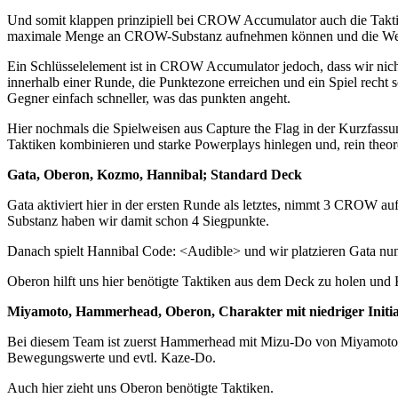
Und somit klappen prinzipiell bei CROW Accumulator auch die Taktike
maximale Menge an CROW-Substanz aufnehmen können und die Wege
Ein Schlüsselelement ist in CROW Accumulator jedoch, dass wir nicht
innerhalb einer Runde, die Punktezone erreichen und ein Spiel recht 
Gegner einfach schneller, was das punkten angeht.
Hier nochmals die Spielweisen aus Capture the Flag in der Kurzfassu
Taktiken kombinieren und starke Powerplays hinlegen und, rein theore
Gata, Oberon, Kozmo, Hannibal; Standard Deck
Gata aktiviert hier in der ersten Runde als letztes, nimmt 3 CROW au
Substanz haben wir damit schon 4 Siegpunkte.
Danach spielt Hannibal Code: <Audible> und wir platzieren Gata nun 
Oberon hilft uns hier benötigte Taktiken aus dem Deck zu holen und
Miyamoto, Hammerhead, Oberon, Charakter mit niedriger Initia
Bei diesem Team ist zuerst Hammerhead mit Mizu-Do von Miyamoto 
Bewegungswerte und evtl. Kaze-Do.
Auch hier zieht uns Oberon benötigte Taktiken.