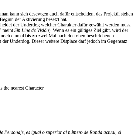
man kann sich desewgen auch dafür entscheiden, das Projektil stehen
Beginn der Aktivierung besetzt hat.
tscheidet der Underdog welcher Charakter dafür gewählt werden muss.
dV meint
Sin Line de Visión
). Wenn es ein gültiges Ziel gibt, wird der
l noch einmal
bis zu
zwei Mal nach den oben beschriebenen
en der Underdog. Dieser weitere Displace darf jedoch im Gegensatz
s the nearest Character.
e Personaje, es igual o superior al número de Ronda actual, el