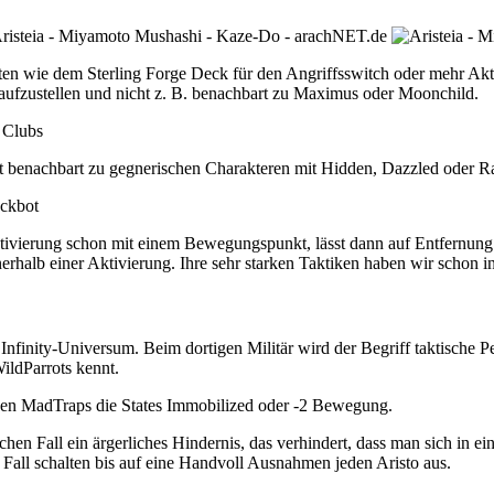
ten wie dem Sterling Forge Deck für den Angriffsswitch oder mehr Ak
 aufzustellen und nicht z. B. benachbart zu Maximus oder Moonchild.
t benachbart zu gegnerischen Charakteren mit Hidden, Dazzled oder Rauc
n Aktivierung schon mit einem Bewegungspunkt, lässt dann auf Entfernun
erhalb einer Aktivierung. Ihre sehr starken Taktiken haben wir schon 
nfinity-Universum. Beim dortigen Militär wird der Begriff taktische P
ldParrots kennt.
en MadTraps die States Immobilized oder -2 Bewegung.
chen Fall ein ärgerliches Hindernis, das verhindert, dass man sich in
all schalten bis auf eine Handvoll Ausnahmen jeden Aristo aus.