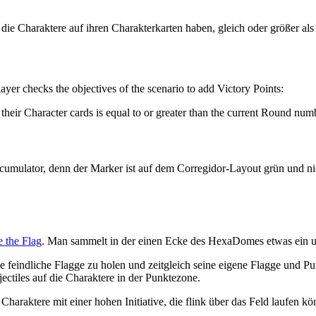
Charaktere auf ihren Charakterkarten haben, gleich oder größer als d
yer checks the objectives of the scenario to add Victory Points:
eir Character cards is equal to or greater than the current Round numbe
umulator, denn der Marker ist auf dem Corregidor-Layout grün und nic
 the Flag
. Man sammelt in der einen Ecke des HexaDomes etwas ein un
feindliche Flagge zu holen und zeitgleich seine eigene Flagge und Pun
ectiles auf die Charaktere in der Punktezone.
haraktere mit einer hohen Initiative, die flink über das Feld laufen 