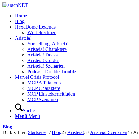
Home
Blog
HexaDome Legends
Würfelrechner
Aristeia!
Vorstellung: Aristeia!
Aristeia! Charaktere
Aristeia! Decks
Aristeia! Guides
Aristeia! Szenarien
Podcast: Double Trouble
Marvel Crisis Protocol
MCP Affiliations
MCP Charaktere
MCP Einsteigerleitfaden
MCP Szenarien
Suche
Menü
Menü
Blog
Du bist hier:
Startseite
1
/
Blog
2
/
Aristeia!
3
/
Aristeia! Szenarien
4
/
Ar