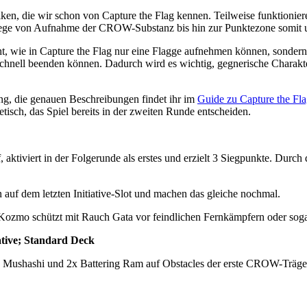
n, die wir schon von Capture the Flag kennen. Teilweise funktioniere
 von Aufnahme der CROW-Substanz bis hin zur Punktezone somit um 
, wie in Capture the Flag nur eine Flagge aufnehmen können, sondern d
schnell beenden können. Dadurch wird es wichtig, gegnerische Charaktere
ng, die genauen Beschreibungen findet ihr im
Guide zu Capture the Fl
tisch, das Spiel bereits in der zweiten Runde entscheiden.
f, aktiviert in der Folgerunde als erstes und erzielt 3 Siegpunkte. Du
auf dem letzten Initiative-Slot und machen das gleiche nochmal.
 Kozmo schützt mit Rauch Gata vor feindlichen Fernkämpfern oder sog
tive; Standard Deck
Mushashi und 2x Battering Ram auf Obstacles der erste CROW-Träger