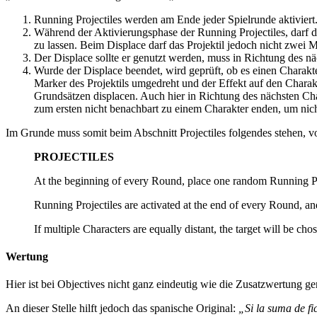
Running Projectiles werden am Ende jeder Spielrunde aktiviert
Während der Aktivierungsphase der Running Projectiles, darf d
zu lassen. Beim Displace darf das Projektil jedoch nicht zwei 
Der Displace sollte er genutzt werden, muss in Richtung des n
Wurde der Displace beendet, wird geprüft, ob es einen Charakter
Marker des Projektils umgedreht und der Effekt auf den Charak
Grundsätzen displacen. Auch hier in Richtung des nächsten Cha
zum ersten nicht benachbart zu einem Charakter enden, um nich
Im Grunde muss somit beim Abschnitt Projectiles folgendes stehen, v
PROJECTILES
At the beginning of every Round, place one random Running Proje
Running Projectiles are activated at the end of every Round, a
If multiple Characters are equally distant, the target will be c
Wertung
Hier ist bei Objectives nicht ganz eindeutig wie die Zusatzwertung gere
An dieser Stelle hilft jedoch das spanische Original:
„Si la suma de fi