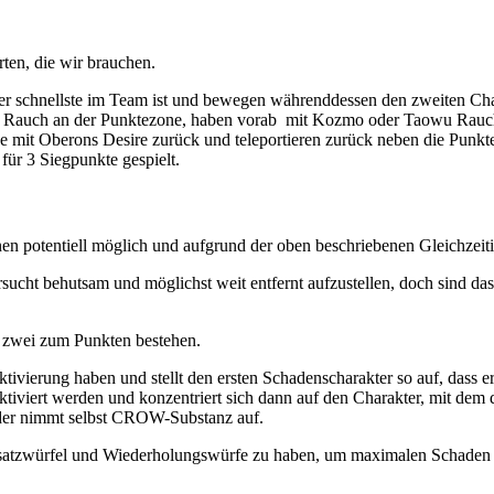
ten, die wir brauchen.
r der schnellste im Team ist und bewegen währenddessen den zweiten
eren Rauch an der Punktezone, haben vorab mit Kozmo oder Taowu Rau
it Oberons Desire zurück und teleportieren zurück neben die Punktez
ür 3 Siegpunkte gespielt.
nen potentiell möglich und aufgrund der oben beschriebenen Gleichzeiti
rsucht behutsam und möglichst weit entfernt aufzustellen, doch sind 
 zwei zum Punkten bestehen.
tivierung haben und stellt den ersten Schadenscharakter so auf, dass er
aktiviert werden und konzentriert sich dann auf den Charakter, mit d
oder nimmt selbst CROW-Substanz auf.
 Zusatzwürfel und Wiederholungswürfe zu haben, um maximalen Schaden 