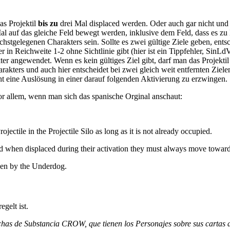
.
as Projektil
bis zu
drei Mal displaced werden. Oder auch gar nicht und 
Mal auf das gleiche Feld bewegt werden, inklusive dem Feld, dass es zu 
ächstgelegenen Charakters sein. Sollte es zwei gültige Ziele geben, en
 in Reichweite 1-2 ohne Sichtlinie gibt (hier ist ein Tippfehler, SinL
ter angewendet. Wenn es kein gültiges Ziel gibt, darf man das Projekti
rakters und auch hier entscheidet bei zwei gleich weit entfernten Ziel
t eine Auslösung in einer darauf folgenden Aktivierung zu erzwingen.
or allem, wenn man sich das spanische Orginal anschaut:
ctile in the Projectile Silo as long as it is not already occupied.
nd when displaced during their activation they must always move toward
hosen by the Underdog.
gelt ist.
chas de Substancia CROW, que tienen los Personajes sobre sus cartas d