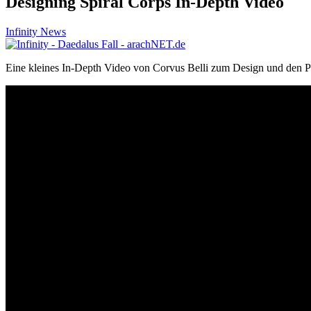
Designing Spiral Corps In-Depth Video
Infinity News
Eine kleines In-Depth Video von Corvus Belli zum Design und den Pr