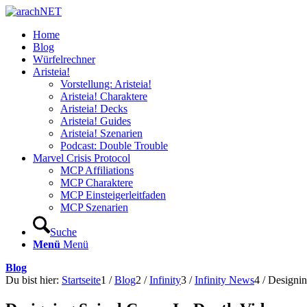
Home
Blog
Würfelrechner
Aristeia!
Vorstellung: Aristeia!
Aristeia! Charaktere
Aristeia! Decks
Aristeia! Guides
Aristeia! Szenarien
Podcast: Double Trouble
Marvel Crisis Protocol
MCP Affiliations
MCP Charaktere
MCP Einsteigerleitfaden
MCP Szenarien
Suche
Menü
Menü
Blog
Du bist hier:
Startseite
1
/
Blog
2
/
Infinity
3
/
Infinity News
4
/
Designin