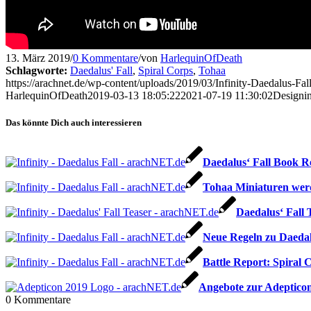
13. März 2019
/
0 Kommentare
/
von
HarlequinOfDeath
Schlagworte:
Daedalus' Fall
,
Spiral Corps
,
Tohaa
https://arachnet.de/wp-content/uploads/2019/03/Infinity-Daedalus-F
HarlequinOfDeath
2019-03-13 18:05:22
2021-07-19 11:30:02
Designin
Das könnte Dich auch interessieren
Daedalus‘ Fall Book R
Tohaa Miniaturen werd
Daedalus‘ Fall
Neue Regeln zu Daedal
Battle Report: Spiral
Angebote zur Adeptico
0
Kommentare