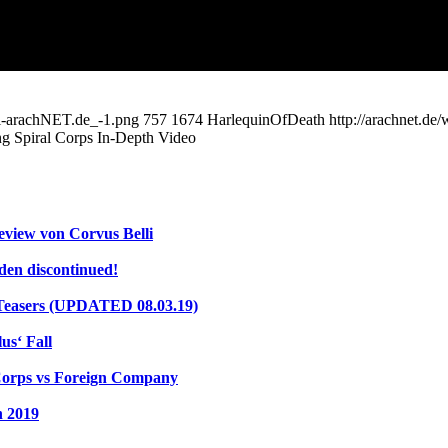
all-arachNET.de_-1.png
757
1674
HarlequinOfDeath
http://arachnet.d
g Spiral Corps In-Depth Video
eview von Corvus Belli
en discontinued!
 Teasers (UPDATED 08.03.19)
us‘ Fall
 Corps vs Foreign Company
n 2019