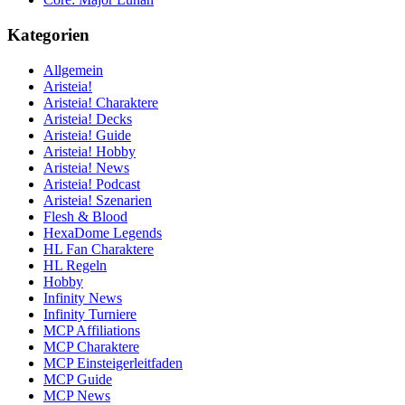
Kategorien
Allgemein
Aristeia!
Aristeia! Charaktere
Aristeia! Decks
Aristeia! Guide
Aristeia! Hobby
Aristeia! News
Aristeia! Podcast
Aristeia! Szenarien
Flesh & Blood
HexaDome Legends
HL Fan Charaktere
HL Regeln
Hobby
Infinity News
Infinity Turniere
MCP Affiliations
MCP Charaktere
MCP Einsteigerleitfaden
MCP Guide
MCP News