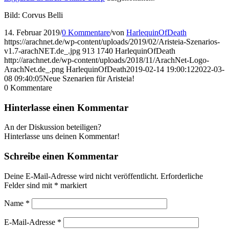
Bild: Corvus Belli
14. Februar 2019
/
0 Kommentare
/
von
HarlequinOfDeath
https://arachnet.de/wp-content/uploads/2019/02/Aristeia-Szenarios-
v1.7-arachNET.de_.jpg
913
1740
HarlequinOfDeath
http://arachnet.de/wp-content/uploads/2018/11/ArachNet-Logo-
ArachNet.de_.png
HarlequinOfDeath
2019-02-14 19:00:12
2022-03-
08 09:40:05
Neue Szenarien für Aristeia!
0
Kommentare
Hinterlasse einen Kommentar
An der Diskussion beteiligen?
Hinterlasse uns deinen Kommentar!
Schreibe einen Kommentar
Deine E-Mail-Adresse wird nicht veröffentlicht.
Erforderliche
Felder sind mit
*
markiert
Name
*
E-Mail-Adresse
*