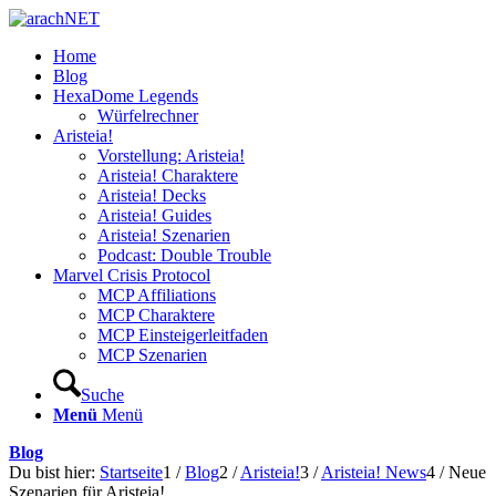
Home
Blog
HexaDome Legends
Würfelrechner
Aristeia!
Vorstellung: Aristeia!
Aristeia! Charaktere
Aristeia! Decks
Aristeia! Guides
Aristeia! Szenarien
Podcast: Double Trouble
Marvel Crisis Protocol
MCP Affiliations
MCP Charaktere
MCP Einsteigerleitfaden
MCP Szenarien
Suche
Menü
Menü
Blog
Du bist hier:
Startseite
1
/
Blog
2
/
Aristeia!
3
/
Aristeia! News
4
/
Neue
Szenarien für Aristeia!