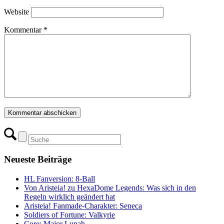
Website
Kommentar
*
Neueste Beiträge
HL Fanversion: 8-Ball
Von Aristeia! zu HexaDome Legends: Was sich in den
Regeln wirklich geändert hat
Aristeia! Fanmade-Charakter: Seneca
Soldiers of Fortune: Valkyrie
Core: Major Lunah