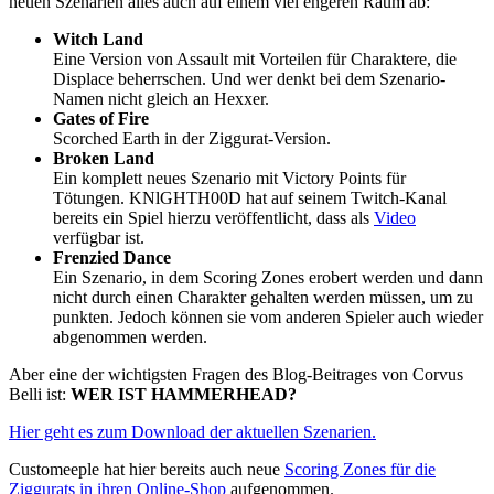
neuen Szenarien alles auch auf einem viel engeren Raum ab:
Witch Land
Eine Version von Assault mit Vorteilen für Charaktere, die
Displace beherrschen. Und wer denkt bei dem Szenario-
Namen nicht gleich an Hexxer.
Gates of Fire
Scorched Earth in der Ziggurat-Version.
Broken Land
Ein komplett neues Szenario mit Victory Points für
Tötungen. KNlGHTH00D hat auf seinem Twitch-Kanal
bereits ein Spiel hierzu veröffentlicht, dass als
Video
verfügbar ist.
Frenzied Dance
Ein Szenario, in dem Scoring Zones erobert werden und dann
nicht durch einen Charakter gehalten werden müssen, um zu
punkten. Jedoch können sie vom anderen Spieler auch wieder
abgenommen werden.
Aber eine der wichtigsten Fragen des Blog-Beitrages von Corvus
Belli ist:
WER IST HAMMERHEAD?
Hier geht es zum Download der aktuellen Szenarien.
Customeeple hat hier bereits auch neue
Scoring Zones für die
Ziggurats in ihren Online-Shop
aufgenommen.