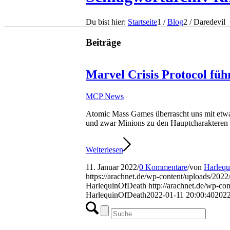
Du bist hier:
Startseite
1
/
Blog
2
/
Daredevil
Beiträge
Marvel Crisis Protocol füh
MCP News
Atomic Mass Games überrascht uns mit et
und zwar Minions zu den Hauptcharakteren 
Weiterlesen
11. Januar 2022
/
0 Kommentare
/
von
Harleq
https://arachnet.de/wp-content/uploads/202
HarlequinOfDeath
http://arachnet.de/wp-c
HarlequinOfDeath
2022-01-11 20:00:40
2022