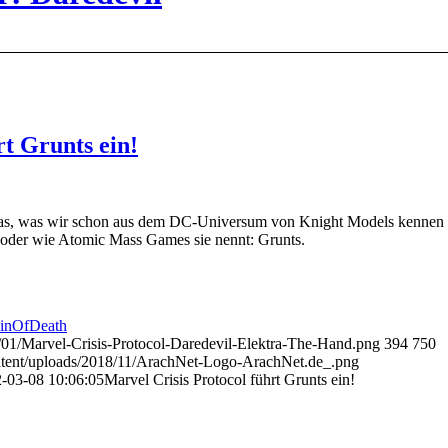
rt Grunts ein!
was, was wir schon aus dem DC-Universum von Knight Models kennen
oder wie Atomic Mass Games sie nennt: Grunts.
uinOfDeath
2/01/Marvel-Crisis-Protocol-Daredevil-Elektra-The-Hand.png
394
750
ontent/uploads/2018/11/ArachNet-Logo-ArachNet.de_.png
-03-08 10:06:05
Marvel Crisis Protocol führt Grunts ein!