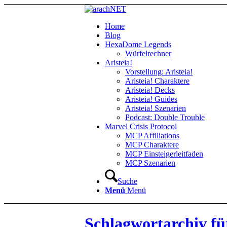
Home
Blog
HexaDome Legends
Würfelrechner
Aristeia!
Vorstellung: Aristeia!
Aristeia! Charaktere
Aristeia! Decks
Aristeia! Guides
Aristeia! Szenarien
Podcast: Double Trouble
Marvel Crisis Protocol
MCP Affiliations
MCP Charaktere
MCP Einsteigerleitfaden
MCP Szenarien
Suche
Menü
Menü
Schlagwortarchiv fü