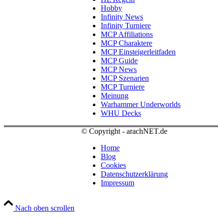
Hobby
Infinity News
Infinity Turniere
MCP Affiliations
MCP Charaktere
MCP Einsteigerleitfaden
MCP Guide
MCP News
MCP Szenarien
MCP Turniere
Meinung
Warhammer Underworlds
WHU Decks
© Copyright - arachNET.de
Home
Blog
Cookies
Datenschutzerklärung
Impressum
Nach oben scrollen