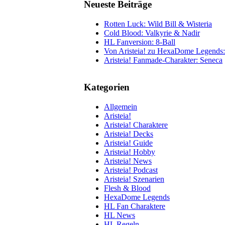
Neueste Beiträge
Rotten Luck: Wild Bill & Wisteria
Cold Blood: Valkyrie & Nadir
HL Fanversion: 8-Ball
Von Aristeia! zu HexaDome Legends: 
Aristeia! Fanmade-Charakter: Seneca
Kategorien
Allgemein
Aristeia!
Aristeia! Charaktere
Aristeia! Decks
Aristeia! Guide
Aristeia! Hobby
Aristeia! News
Aristeia! Podcast
Aristeia! Szenarien
Flesh & Blood
HexaDome Legends
HL Fan Charaktere
HL News
HL Regeln