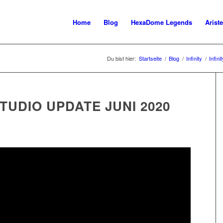
Home
Blog
HexaDome Legends
Ariste
Du bist hier:
Startseite
/
Blog
/
Infinity
/
Infin
TUDIO UPDATE JUNI 2020