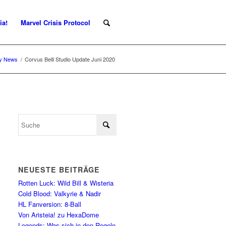
ia!
Marvel Crisis Protocol
ity News
/
Corvus Belli Studio Update Juni 2020
NEUESTE BEITRÄGE
Rotten Luck: Wild Bill & Wisteria
Cold Blood: Valkyrie & Nadir
HL Fanversion: 8-Ball
Von Aristeia! zu HexaDome
Legends: Was sich in den Regeln