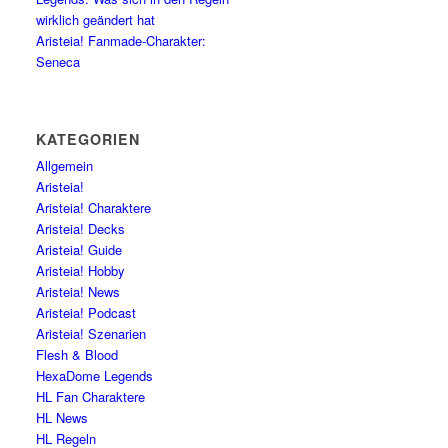
wirklich geändert hat
Aristeia! Fanmade-Charakter:
Seneca
KATEGORIEN
Allgemein
Aristeia!
Aristeia! Charaktere
Aristeia! Decks
Aristeia! Guide
Aristeia! Hobby
Aristeia! News
Aristeia! Podcast
Aristeia! Szenarien
Flesh & Blood
HexaDome Legends
HL Fan Charaktere
HL News
HL Regeln