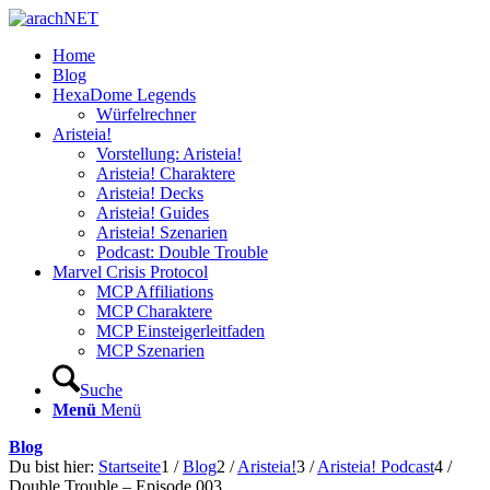
Home
Blog
HexaDome Legends
Würfelrechner
Aristeia!
Vorstellung: Aristeia!
Aristeia! Charaktere
Aristeia! Decks
Aristeia! Guides
Aristeia! Szenarien
Podcast: Double Trouble
Marvel Crisis Protocol
MCP Affiliations
MCP Charaktere
MCP Einsteigerleitfaden
MCP Szenarien
Suche
Menü
Menü
Blog
Du bist hier:
Startseite
1
/
Blog
2
/
Aristeia!
3
/
Aristeia! Podcast
4
/
Double Trouble – Episode 003