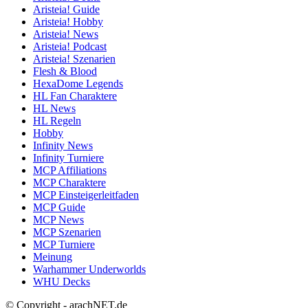
Aristeia! Guide
Aristeia! Hobby
Aristeia! News
Aristeia! Podcast
Aristeia! Szenarien
Flesh & Blood
HexaDome Legends
HL Fan Charaktere
HL News
HL Regeln
Hobby
Infinity News
Infinity Turniere
MCP Affiliations
MCP Charaktere
MCP Einsteigerleitfaden
MCP Guide
MCP News
MCP Szenarien
MCP Turniere
Meinung
Warhammer Underworlds
WHU Decks
© Copyright - arachNET.de