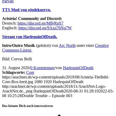
Parvati
TTS Mod von ojodekuervo.
Aristeia! Community auf Discord:
Deutsch:
https://discord.gg/MBjRpS7
Englisch:
https://discord.gg/9Azq76Nq7W
Stream von HarlequinOfDeath.
Intro/Outro Musik
(gekürzt) von
Arc North
unter einer
Creative
Commons-Lizenz
.
Bild: Corvus Belli
31. August 2020
/
0 Kommentare
/
von
HarlequinOfDeath
Schlagworte:
Core
https://arachnet.de/wp-content/uploads/2019/08/Aristeia-Titelbild-
Core-Box-breit.jpg
1080
1920
HarlequinOfDeath
http://arachnet.de/wp-content/uploads/2018/11/ArachNet-Logo-
ArachNet.de_.png
HarlequinOfDeath
2020-08-31 01:28:19
2022-03-
08 10:25:28
Double Trouble – Episode 003
Das könnte Dich auch interessieren