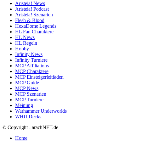
Aristeia! News
Aristeia! Podcast
Aristeia! Szenarien
Flesh & Blood
HexaDome Legends
HL Fan Charaktere
HL News
HL Regeln
Hobby
Infinity News
Infinity Turniere
MCP Affiliations
MCP Charaktere
MCP Einsteigerleitfaden
MCP Guide
MCP News
MCP Szenarien
MCP Turniere
Meinung
Warhammer Underworlds
WHU Decks
© Copyright - arachNET.de
Home