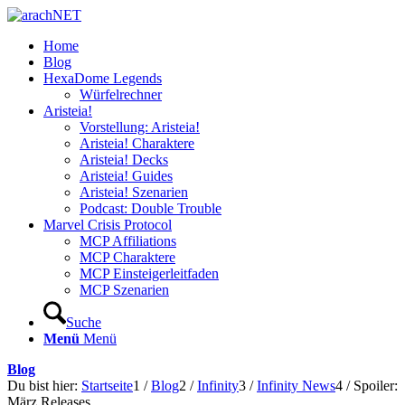
Home
Blog
HexaDome Legends
Würfelrechner
Aristeia!
Vorstellung: Aristeia!
Aristeia! Charaktere
Aristeia! Decks
Aristeia! Guides
Aristeia! Szenarien
Podcast: Double Trouble
Marvel Crisis Protocol
MCP Affiliations
MCP Charaktere
MCP Einsteigerleitfaden
MCP Szenarien
Suche
Menü
Menü
Blog
Du bist hier:
Startseite
1
/
Blog
2
/
Infinity
3
/
Infinity News
4
/
Spoiler:
März Releases