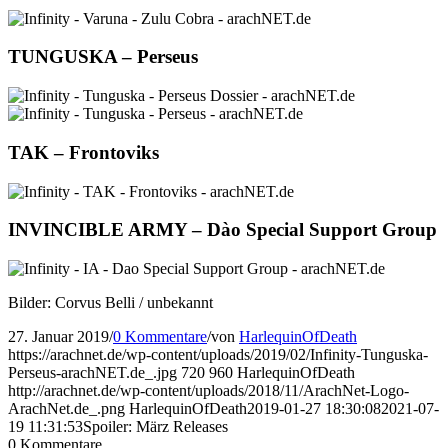
TUNGUSKA – Perseus
TAK – Frontoviks
INVINCIBLE ARMY – Dào Special Support Group
Bilder: Corvus Belli / unbekannt
27. Januar 2019
/
0 Kommentare
/
von
HarlequinOfDeath
https://arachnet.de/wp-content/uploads/2019/02/Infinity-Tunguska-
Perseus-arachNET.de_.jpg
720
960
HarlequinOfDeath
http://arachnet.de/wp-content/uploads/2018/11/ArachNet-Logo-
ArachNet.de_.png
HarlequinOfDeath
2019-01-27 18:30:08
2021-07-
19 11:31:53
Spoiler: März Releases
0
Kommentare