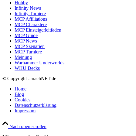
Hobby
Infinity News
Infinity Turniere
MCP Affiliations
MCP Charaktere
MCP Einsteigerleitfaden
MCP Guide
MCP News
MCP Szenarien
MCP Turniere
Meinung
Warhammer Underworlds
WHU Decks
© Copyright - arachNET.de
Home
Blog
Cookies
Datenschutzerklärung
Impressum
Nach oben scrollen