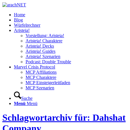
Home
Blog
Würfelrechner
Aristeia!
Vorstellung: Aristeia!
Aristeia! Charaktere
Aristeia! Decks
Aristeia! Guides
Aristeia! Szenarien
Podcast: Double Trouble
Marvel Crisis Protocol
MCP Affiliations
MCP Charaktere
MCP Einsteigerleitfaden
MCP Szenarien
Suche
Menü
Menü
Schlagwortarchiv für: Dahshat
Company