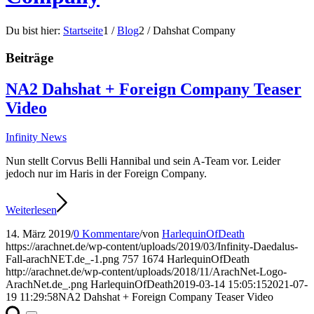
Du bist hier:
Startseite
1
/
Blog
2
/
Dahshat Company
Beiträge
NA2 Dahshat + Foreign Company Teaser
Video
Infinity News
Nun stellt Corvus Belli Hannibal und sein A-Team vor. Leider
jedoch nur im Haris in der Foreign Company.
Weiterlesen
14. März 2019
/
0 Kommentare
/
von
HarlequinOfDeath
https://arachnet.de/wp-content/uploads/2019/03/Infinity-Daedalus-
Fall-arachNET.de_-1.png
757
1674
HarlequinOfDeath
http://arachnet.de/wp-content/uploads/2018/11/ArachNet-Logo-
ArachNet.de_.png
HarlequinOfDeath
2019-03-14 15:05:15
2021-07-
19 11:29:58
NA2 Dahshat + Foreign Company Teaser Video