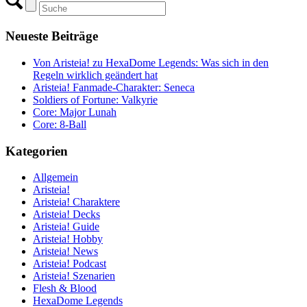
Neueste Beiträge
Von Aristeia! zu HexaDome Legends: Was sich in den
Regeln wirklich geändert hat
Aristeia! Fanmade-Charakter: Seneca
Soldiers of Fortune: Valkyrie
Core: Major Lunah
Core: 8-Ball
Kategorien
Allgemein
Aristeia!
Aristeia! Charaktere
Aristeia! Decks
Aristeia! Guide
Aristeia! Hobby
Aristeia! News
Aristeia! Podcast
Aristeia! Szenarien
Flesh & Blood
HexaDome Legends