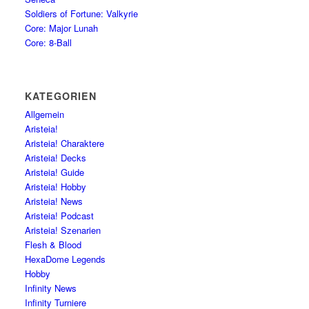
Soldiers of Fortune: Valkyrie
Core: Major Lunah
Core: 8-Ball
KATEGORIEN
Allgemein
Aristeia!
Aristeia! Charaktere
Aristeia! Decks
Aristeia! Guide
Aristeia! Hobby
Aristeia! News
Aristeia! Podcast
Aristeia! Szenarien
Flesh & Blood
HexaDome Legends
Hobby
Infinity News
Infinity Turniere