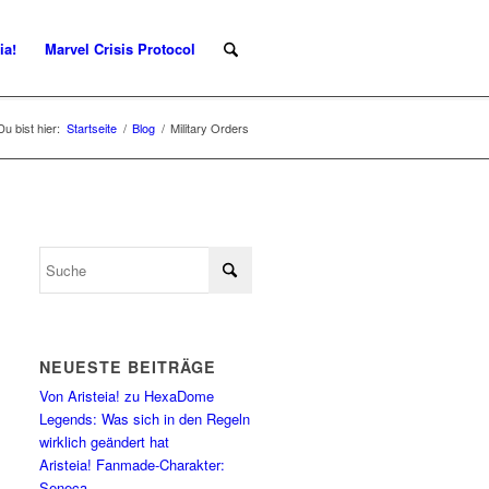
ia!
Marvel Crisis Protocol
Du bist hier:
Startseite
/
Blog
/
Military Orders
NEUESTE BEITRÄGE
Von Aristeia! zu HexaDome
Legends: Was sich in den Regeln
wirklich geändert hat
Aristeia! Fanmade-Charakter:
Seneca