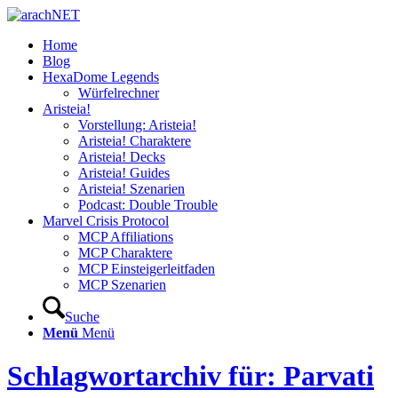
Home
Blog
HexaDome Legends
Würfelrechner
Aristeia!
Vorstellung: Aristeia!
Aristeia! Charaktere
Aristeia! Decks
Aristeia! Guides
Aristeia! Szenarien
Podcast: Double Trouble
Marvel Crisis Protocol
MCP Affiliations
MCP Charaktere
MCP Einsteigerleitfaden
MCP Szenarien
Suche
Menü
Menü
Schlagwortarchiv für: Parvati