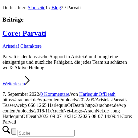
Du bist hier:
Startseite
1
/
Blog
2
/
Parvati
Beiträge
Core: Parvati
Aristeia! Charaktere
Parvati is der klassische Support in Aristeia! und bringt eine
einzigartige und nützliche Fähigkeit, die jedes Team zu schätzen
weiß: Aktive Heilung.
Weiterlesen
7. September 2022
/
0 Kommentare
/
von
HarlequinOfDeath
https://arachnet.de/wp-content/uploads/2022/09/Aristeia-Parvati-
Teaser.webp
666
1265
HarlequinOfDeath
http://arachnet.de/wp-
content/uploads/2018/11/ArachNet-Logo-ArachNet.de_.png
HarlequinOfDeath
2022-09-07 10:31:32
2025-08-07 14:09:41
Core:
Parvati