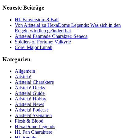
Neueste Beiträge
HL Fanversion: 8-Ball
Von Aristeia! zu HexaDome Legends: Was sich in den
Regeln wirklich geändert hat
Aristeia! Fanmade-Charakter: Seneca
Soldiers of Fortune: Valkyrie
Core: Major Lunah
Kategorien
Allgemein
Aristeia!
Aristeia! Charaktere
Aristeia! Decks
Aristeia! Guide
Aristeia! Hobby
Aristeia! News
Aristeia! Podcast
Aristeia! Szenarien
Flesh & Blood
HexaDome Legends
HL Fan Charaktere
HL Regeln