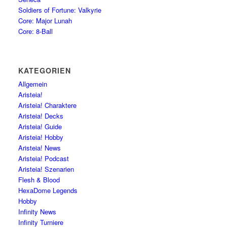
Soldiers of Fortune: Valkyrie
Core: Major Lunah
Core: 8-Ball
KATEGORIEN
Allgemein
Aristeia!
Aristeia! Charaktere
Aristeia! Decks
Aristeia! Guide
Aristeia! Hobby
Aristeia! News
Aristeia! Podcast
Aristeia! Szenarien
Flesh & Blood
HexaDome Legends
Hobby
Infinity News
Infinity Turniere