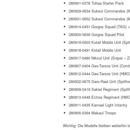
280901-0378 Tohaa Starter Pack
280929-0634 Sukeul Commandos (K1
280931-0652 Sukeul Commandos (Mi
280914-0451 Gorgos Squad (TAG) 
280930-0639 Gorgos Squad Pilot
280919-0503 Kotail Mobile Unit (Spitf
280918-0491 Kotail Mobile Unit
280917-0480 Nikoul Unit (Sniper – Z
280907-0404 Gao-Tarsos Unit (Combi
280912-0444 Gao-Tarsos Unit (HMG
280932-0675 Garo-Rael Unit (Spitfire 
280909-0419 Sakiel Regiment (Spitfi
280913-0449 Ectros Regiment (HMG
280911-0435 Kamael Light Infantry
280905-0394 Makaul Troops
Wichtig: Die Modelle bleiben weiterhin b