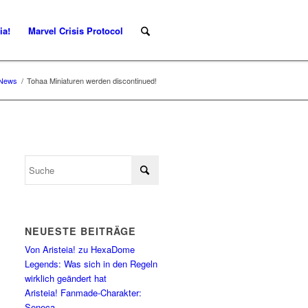
ia!
Marvel Crisis Protocol
y News
/
Tohaa Miniaturen werden discontinued!
NEUESTE BEITRÄGE
Von Aristeia! zu HexaDome
Legends: Was sich in den Regeln
wirklich geändert hat
Aristeia! Fanmade-Charakter:
Seneca