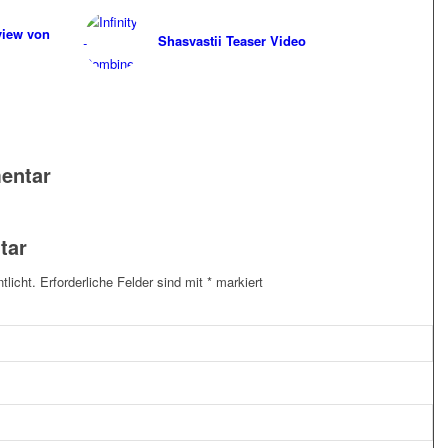
view von
Shasvastii Teaser Video
entar
tar
tlicht.
Erforderliche Felder sind mit
*
markiert