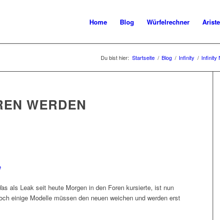
Home
Blog
Würfelrechner
Ariste
Du bist hier:
Startseite
/
Blog
/
Infinity
/
Infinit
REN WERDEN
as als Leak seit heute Morgen in den Foren kursierte, ist nun
r, doch einige Modelle müssen den neuen weichen und werden erst