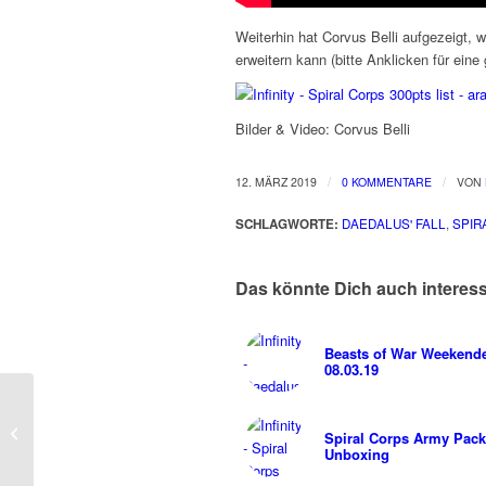
Weiterhin hat Corvus Belli aufgezeigt,
erweitern kann (bitte Anklicken für eine
Bilder & Video: Corvus Belli
/
/
12. MÄRZ 2019
0 KOMMENTARE
VON
SCHLAGWORTE:
DAEDALUS' FALL
,
SPIR
Das könnte Dich auch interes
Beasts of War Weekend
08.03.19
Angebote zur Adepticon
Spiral Corps Army Pack
2019
Unboxing