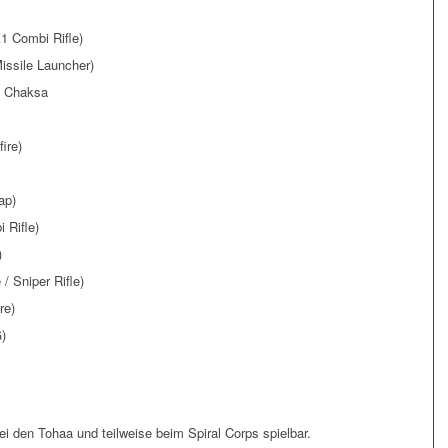
 Combi Rifle)
ssile Launcher)
+ Chaksa
ire)
ap)
 Rifle)
)
/ Sniper Rifle)
re)
)
ei den Tohaa und teilweise beim Spiral Corps spielbar.