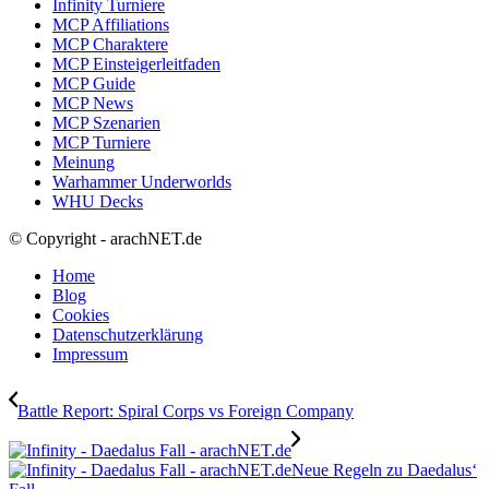
Infinity Turniere
MCP Affiliations
MCP Charaktere
MCP Einsteigerleitfaden
MCP Guide
MCP News
MCP Szenarien
MCP Turniere
Meinung
Warhammer Underworlds
WHU Decks
© Copyright - arachNET.de
Home
Blog
Cookies
Datenschutzerklärung
Impressum
Battle Report: Spiral Corps vs Foreign Company
Neue Regeln zu Daedalus‘