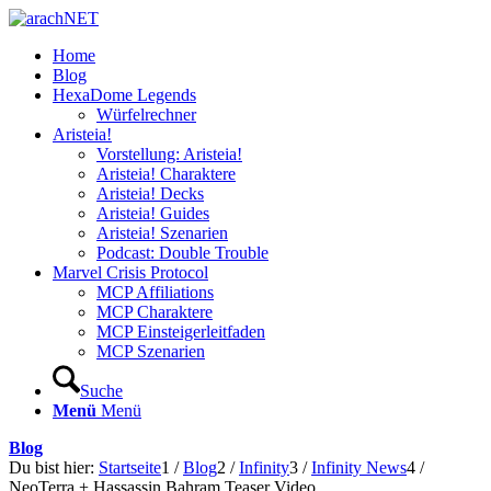
Home
Blog
HexaDome Legends
Würfelrechner
Aristeia!
Vorstellung: Aristeia!
Aristeia! Charaktere
Aristeia! Decks
Aristeia! Guides
Aristeia! Szenarien
Podcast: Double Trouble
Marvel Crisis Protocol
MCP Affiliations
MCP Charaktere
MCP Einsteigerleitfaden
MCP Szenarien
Suche
Menü
Menü
Blog
Du bist hier:
Startseite
1
/
Blog
2
/
Infinity
3
/
Infinity News
4
/
NeoTerra + Hassassin Bahram Teaser Video