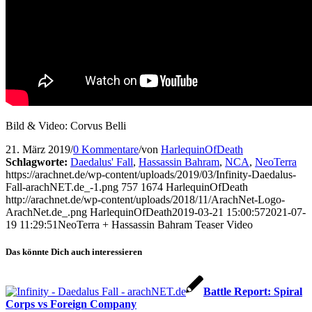
Bild & Video: Corvus Belli
21. März 2019
/
0 Kommentare
/
von
HarlequinOfDeath
Schlagworte:
Daedalus' Fall
,
Hassassin Bahram
,
NCA
,
NeoTerra
https://arachnet.de/wp-content/uploads/2019/03/Infinity-Daedalus-
Fall-arachNET.de_-1.png
757
1674
HarlequinOfDeath
http://arachnet.de/wp-content/uploads/2018/11/ArachNet-Logo-
ArachNet.de_.png
HarlequinOfDeath
2019-03-21 15:00:57
2021-07-
19 11:29:51
NeoTerra + Hassassin Bahram Teaser Video
Das könnte Dich auch interessieren
Battle Report: Spiral
Corps vs Foreign Company