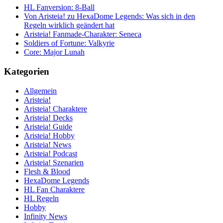
HL Fanversion: 8-Ball
Von Aristeia! zu HexaDome Legends: Was sich in den
Regeln wirklich geändert hat
Aristeia! Fanmade-Charakter: Seneca
Soldiers of Fortune: Valkyrie
Core: Major Lunah
Kategorien
Allgemein
Aristeia!
Aristeia! Charaktere
Aristeia! Decks
Aristeia! Guide
Aristeia! Hobby
Aristeia! News
Aristeia! Podcast
Aristeia! Szenarien
Flesh & Blood
HexaDome Legends
HL Fan Charaktere
HL Regeln
Hobby
Infinity News