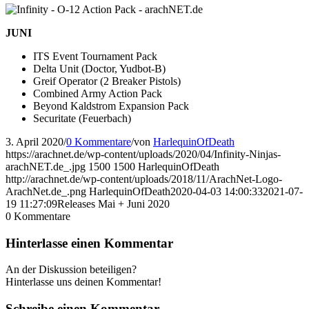
JUNI
ITS Event Tournament Pack
Delta Unit (Doctor, Yudbot-B)
Greif Operator (2 Breaker Pistols)
Combined Army Action Pack
Beyond Kaldstrom Expansion Pack
Securitate (Feuerbach)
3. April 2020
/
0 Kommentare
/
von
HarlequinOfDeath
https://arachnet.de/wp-content/uploads/2020/04/Infinity-Ninjas-
arachNET.de_.jpg
1500
1500
HarlequinOfDeath
http://arachnet.de/wp-content/uploads/2018/11/ArachNet-Logo-
ArachNet.de_.png
HarlequinOfDeath
2020-04-03 14:00:33
2021-07-
19 11:27:09
Releases Mai + Juni 2020
0
Kommentare
Hinterlasse einen Kommentar
An der Diskussion beteiligen?
Hinterlasse uns deinen Kommentar!
Schreibe einen Kommentar