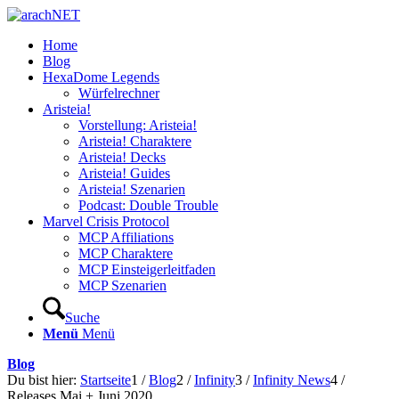
Home
Blog
HexaDome Legends
Würfelrechner
Aristeia!
Vorstellung: Aristeia!
Aristeia! Charaktere
Aristeia! Decks
Aristeia! Guides
Aristeia! Szenarien
Podcast: Double Trouble
Marvel Crisis Protocol
MCP Affiliations
MCP Charaktere
MCP Einsteigerleitfaden
MCP Szenarien
Suche
Menü
Menü
Blog
Du bist hier:
Startseite
1
/
Blog
2
/
Infinity
3
/
Infinity News
4
/
Releases Mai + Juni 2020