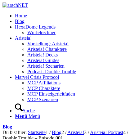
Home
Blog
HexaDome Legends
Würfelrechner
Aristeia!
Vorstellung: Aristeia!
Aristeia! Charaktere
Aristeia! Decks
Aristeia! Guides
Aristeia! Szenarien
Podcast: Double Trouble
Marvel Crisis Protocol
MCP Affiliations
MCP Charaktere
MCP Einsteigerleitfaden
MCP Szenarien
Suche
Menü
Menü
Blog
Du bist hier:
Startseite
1
/
Blog
2
/
Aristeia!
3
/
Aristeia! Podcast
4
/
Double Trouble – Episode 001