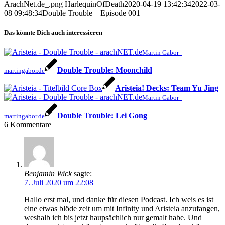
ArachNet.de_.png
HarlequinOfDeath
2020-04-19 13:42:34
2022-03-
08 09:48:34
Double Trouble – Episode 001
Das könnte Dich auch interessieren
Martin Gabor -
Double Trouble: Moonchild
martingabor.de
Aristeia! Decks: Team Yu Jing
Martin Gabor -
Double Trouble: Lei Gong
martingabor.de
6
Kommentare
Benjamin Wick
sagte:
7. Juli 2020 um 22:08
Hallo erst mal, und danke für diesen Podcast. Ich weis es ist
eine etwas blöde zeit um mit Infinity und Aristeia anzufangen,
weshalb ich bis jetzt haupsächlich nur gemalt habe. Und