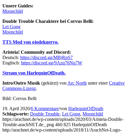
Unsere Guides:
Moonchild
Double Trouble Charaktere bei Corvus Belli:
Lei Gong
Moonchild
TTS Mod von ojodekuervo.
Aristeia! Community auf Discord:
Deutsch:
https://discord.gg/MBjRpS7
Englisch:
https://discord.gg/9Azq76Nq7W
Stream von HarlequinOfDeath.
Intro/Outro Musik
(gekürzt) von
Arc North
unter einer
Creative
Commons-Lizenz
.
Bild: Corvus Belli
19. April 2020
/
6 Kommentare
/
von
HarlequinOfDeath
Schlagworte:
Double Trouble
,
Lei Gong
,
Moonchild
https://arachnet.de/wp-content/uploads/2020/03/Aristeia-Double-
Trouble-arachNET.de_.png
460
825
HarlequinOfDeath
http://arachnet.de/wp-content/uploads/2018/11/ArachNet-Logo-