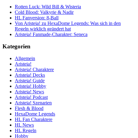
Rotten Luck: Wild Bill & Wisteria
Cold Blood: Valkyrie & Nadir
HL Fanversion: 8-Ball
Von Aristeia! zu HexaDome Legends: Was sich in den
Regeln wirklich geändert hat
Aristeia! Fanmade-Charakter: Seneca
Kategorien
Allgemein
Aristeia!
Aristeia! Charaktere
Aristeia! Decks
Aristeia! Guide
Aristeia! Hobby
Aristeia! News
Aristeia! Podcast
Aristeia! Szenarien
Flesh & Blood
HexaDome Legends
HL Fan Charaktere
HL News
HL Regeln
Hobby