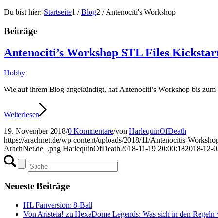
Du bist hier:
Startseite
1
/
Blog
2
/
Antenociti's Workshop
Beiträge
Antenociti’s Workshop STL Files Kickstar
Hobby
Wie auf ihrem Blog angekündigt, hat Antenociti’s Workshop bis zum 
Weiterlesen
19. November 2018
/
0 Kommentare
/
von
HarlequinOfDeath
https://arachnet.de/wp-content/uploads/2018/11/Antenocitis-Worksh
ArachNet.de_.png
HarlequinOfDeath
2018-11-19 20:00:18
2018-12-0
Neueste Beiträge
HL Fanversion: 8-Ball
Von Aristeia! zu HexaDome Legends: Was sich in den Regeln w