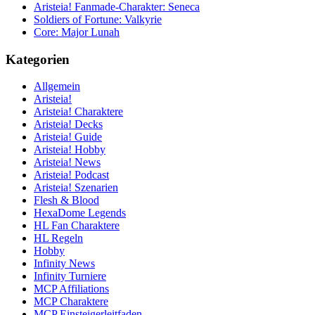
Aristeia! Fanmade-Charakter: Seneca
Soldiers of Fortune: Valkyrie
Core: Major Lunah
Kategorien
Allgemein
Aristeia!
Aristeia! Charaktere
Aristeia! Decks
Aristeia! Guide
Aristeia! Hobby
Aristeia! News
Aristeia! Podcast
Aristeia! Szenarien
Flesh & Blood
HexaDome Legends
HL Fan Charaktere
HL Regeln
Hobby
Infinity News
Infinity Turniere
MCP Affiliations
MCP Charaktere
MCP Einsteigerleitfaden