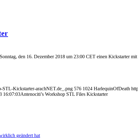
ter
Sonntag, den 16. Dezember 2018 um 23:00 CET einen Kickstarter mit i
op-STL-Kickstarter-arachNET.de_.png
576
1024
HarlequinOfDeath
htt
3 16:07:03
Antenociti’s Workshop STL Files Kickstarter
irklich geändert hat