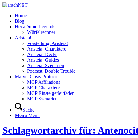
Home
Blog
HexaDome Legends
Würfelrechner
Aristeia!
Vorstellung: Aristeia!
Aristeia! Charaktere
Aristeia! Decks
Aristeia! Guides
Aristeia! Szenarien
Podcast: Double Trouble
Marvel Crisis Protocol
MCP Affiliations
MCP Charaktere
MCP Einsteigerleitfaden
MCP Szenarien
Suche
Menü
Menü
Schlagwortarchiv für: Antenoci