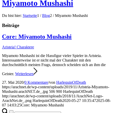
Miyamoto Mushashi
Du bist hier:
Startseite
1
/
Blog
2
/
Miyamoto Mushashi
Beiträge
Core: Miyamoto Mushashi
Aristeia! Charaktere
Miyamoto Mushashi ist die Hassfigur vieler Spieler in Aristeia.
Interessanterweise ist er nicht mal der Charakter mit den
durchschnittlich meisten Frags, dennoch scheiden sich an ihm die
Geister.
Weiterlesen
27. Mai 2020
/
0 Kommentare
/
von
HarlequinOfDeath
https://arachnet.de/wp-content/uploads/2019/11/Aristeia-Miyamoto-
Mushashi-arachNET.de_.jpg
506
900
HarlequinOfDeath
http://arachnet.de/wp-content/uploads/2018/11/ArachNet-Logo-
ArachNet.de_.png
HarlequinOfDeath
2020-05-27 10:35:47
2025-08-
07 14:03:25
Core: Miyamoto Mushashi