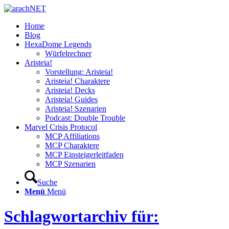
Home
Blog
HexaDome Legends
Würfelrechner
Aristeia!
Vorstellung: Aristeia!
Aristeia! Charaktere
Aristeia! Decks
Aristeia! Guides
Aristeia! Szenarien
Podcast: Double Trouble
Marvel Crisis Protocol
MCP Affiliations
MCP Charaktere
MCP Einsteigerleitfaden
MCP Szenarien
Suche
Menü
Menü
Schlagwortarchiv für: