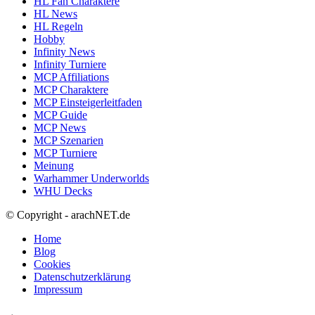
HL Fan Charaktere
HL News
HL Regeln
Hobby
Infinity News
Infinity Turniere
MCP Affiliations
MCP Charaktere
MCP Einsteigerleitfaden
MCP Guide
MCP News
MCP Szenarien
MCP Turniere
Meinung
Warhammer Underworlds
WHU Decks
© Copyright - arachNET.de
Home
Blog
Cookies
Datenschutzerklärung
Impressum