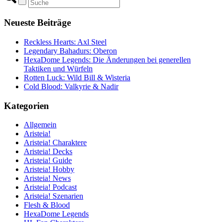
Neueste Beiträge
Reckless Hearts: Axl Steel
Legendary Bahadurs: Oberon
HexaDome Legends: Die Änderungen bei generellen
Taktiken und Würfeln
Rotten Luck: Wild Bill & Wisteria
Cold Blood: Valkyrie & Nadir
Kategorien
Allgemein
Aristeia!
Aristeia! Charaktere
Aristeia! Decks
Aristeia! Guide
Aristeia! Hobby
Aristeia! News
Aristeia! Podcast
Aristeia! Szenarien
Flesh & Blood
HexaDome Legends