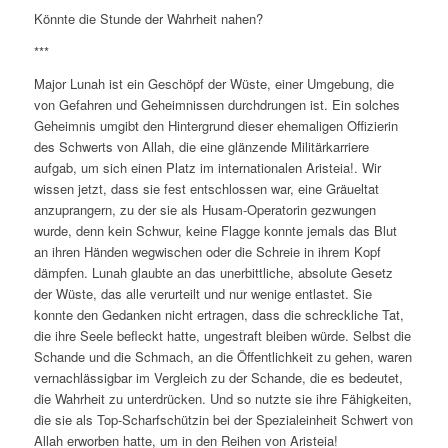
Könnte die Stunde der Wahrheit nahen?
***
Major Lunah ist ein Geschöpf der Wüste, einer Umgebung, die
von Gefahren und Geheimnissen durchdrungen ist. Ein solches
Geheimnis umgibt den Hintergrund dieser ehemaligen Offizierin
des Schwerts von Allah, die eine glänzende Militärkarriere
aufgab, um sich einen Platz im internationalen Aristeia!. Wir
wissen jetzt, dass sie fest entschlossen war, eine Gräueltat
anzuprangern, zu der sie als Husam-Operatorin gezwungen
wurde, denn kein Schwur, keine Flagge konnte jemals das Blut
an ihren Händen wegwischen oder die Schreie in ihrem Kopf
dämpfen. Lunah glaubte an das unerbittliche, absolute Gesetz
der Wüste, das alle verurteilt und nur wenige entlastet. Sie
konnte den Gedanken nicht ertragen, dass die schreckliche Tat,
die ihre Seele befleckt hatte, ungestraft bleiben würde. Selbst die
Schande und die Schmach, an die Öffentlichkeit zu gehen, waren
vernachlässigbar im Vergleich zu der Schande, die es bedeutet,
die Wahrheit zu unterdrücken. Und so nutzte sie ihre Fähigkeiten,
die sie als Top-Scharfschützin bei der Spezialeinheit Schwert von
Allah erworben hatte, um in den Reihen von Aristeia!