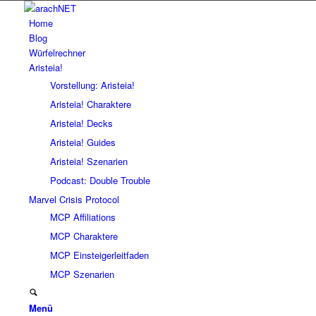
Home
Blog
Würfelrechner
Aristeia!
Vorstellung: Aristeia!
Aristeia! Charaktere
Aristeia! Decks
Aristeia! Guides
Aristeia! Szenarien
Podcast: Double Trouble
Marvel Crisis Protocol
MCP Affiliations
MCP Charaktere
MCP Einsteigerleitfaden
MCP Szenarien
Menü