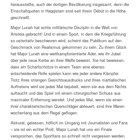
herausstellte, auch der dortigen Bevölkerung insgesamt, denn die
Einschaltquoten in Haqqislam sind seit ihrem Debüt in die Höhe
geschnellt.
Major Lunah hat echte militärische Disziplin in die Welt von
Aristeia gebracht! Und in einem Sport, in dem die Kriegsführung
so ostentativ beschworen wird, scheint das Publikum auf den
Geschmack von Realismus gekommen zu sein. Zu ihrem Glück
hat Major Lunah eine wettkampforientierte Ader, wie ihr Jubel
über jede neue Kerbe an ihrer Waffe beweist. Sie hat bewiesen,
dass ein Scharfschütze in einem Team eine ebenso
entscheidende Rolle spielen kann wie jeder andere Kämpfer.
Trotz ihres strengen Gesichtsausdrucks und ihres martialischen
Auftretens wird sie jedes Mal bejubelt, wenn sie aus dem Nichts
auftaucht und das Spiel mit einem chirurgischen Schuss aus
maximaler Entfernung wendet. Und jedes Mal, wenn sie einen
ihrer charakteristischen Querschläger abfeuert, sind ihre Waren
wochenlang aus dem Regal geflogen.
Akkurat, gelassen, höflich im Umgang mit Journalisten und Fans
– sie ist ein echter Profi. Major Lunah hat uns ein Finale
versprochen, das Sportfans so schnell nicht vergessen werden.