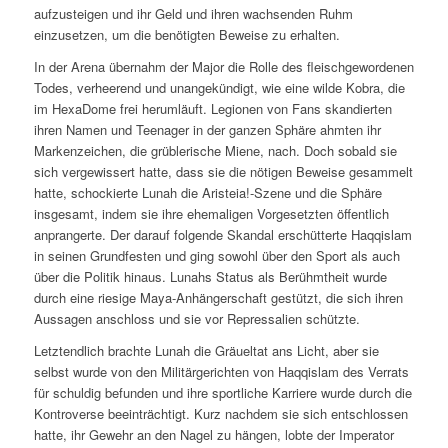
aufzusteigen und ihr Geld und ihren wachsenden Ruhm
einzusetzen, um die benötigten Beweise zu erhalten.
In der Arena übernahm der Major die Rolle des fleischgewordenen
Todes, verheerend und unangekündigt, wie eine wilde Kobra, die
im HexaDome frei herumläuft. Legionen von Fans skandierten
ihren Namen und Teenager in der ganzen Sphäre ahmten ihr
Markenzeichen, die grüblerische Miene, nach. Doch sobald sie
sich vergewissert hatte, dass sie die nötigen Beweise gesammelt
hatte, schockierte Lunah die Aristeia!-Szene und die Sphäre
insgesamt, indem sie ihre ehemaligen Vorgesetzten öffentlich
anprangerte. Der darauf folgende Skandal erschütterte Haqqislam
in seinen Grundfesten und ging sowohl über den Sport als auch
über die Politik hinaus. Lunahs Status als Berühmtheit wurde
durch eine riesige Maya-Anhängerschaft gestützt, die sich ihren
Aussagen anschloss und sie vor Repressalien schützte.
Letztendlich brachte Lunah die Gräueltat ans Licht, aber sie
selbst wurde von den Militärgerichten von Haqqislam des Verrats
für schuldig befunden und ihre sportliche Karriere wurde durch die
Kontroverse beeinträchtigt. Kurz nachdem sie sich entschlossen
hatte, ihr Gewehr an den Nagel zu hängen, lobte der Imperator