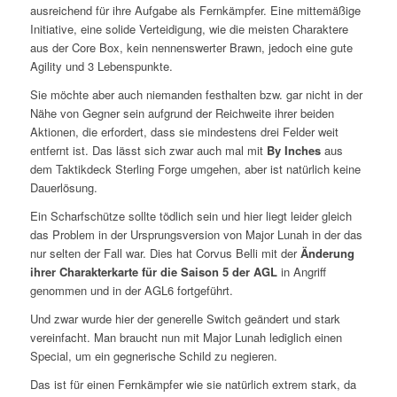
ausreichend für ihre Aufgabe als Fernkämpfer. Eine mittemäßige
Initiative, eine solide Verteidigung, wie die meisten Charaktere
aus der Core Box, kein nennenswerter Brawn, jedoch eine gute
Agility und 3 Lebenspunkte.
Sie möchte aber auch niemanden festhalten bzw. gar nicht in der
Nähe von Gegner sein aufgrund der Reichweite ihrer beiden
Aktionen, die erfordert, dass sie mindestens drei Felder weit
entfernt ist. Das lässt sich zwar auch mal mit
By Inches
aus
dem Taktikdeck Sterling Forge umgehen, aber ist natürlich keine
Dauerlösung.
Ein Scharfschütze sollte tödlich sein und hier liegt leider gleich
das Problem in der Ursprungsversion von Major Lunah in der das
nur selten der Fall war. Dies hat Corvus Belli mit der
Änderung
ihrer Charakterkarte für die Saison 5 der AGL
in Angriff
genommen und in der AGL6 fortgeführt.
Und zwar wurde hier der generelle Switch geändert und stark
vereinfacht. Man braucht nun mit Major Lunah lediglich einen
Special, um ein gegnerische Schild zu negieren.
Das ist für einen Fernkämpfer wie sie natürlich extrem stark, da