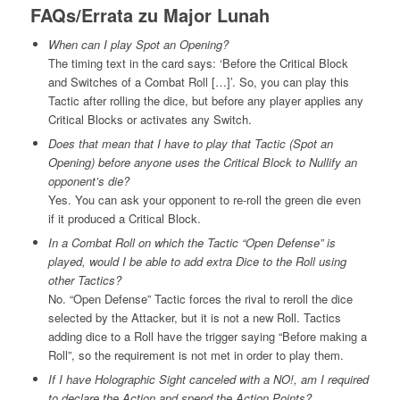
FAQs/Errata zu Major Lunah
When can I play Spot an Opening?
The timing text in the card says: ‘Before the Critical Block
and Switches of a Combat Roll […]’. So, you can play this
Tactic after rolling the dice, but before any player applies any
Critical Blocks or activates any Switch.
Does that mean that I have to play that Tactic (Spot an
Opening) before anyone uses the Critical Block to Nullify an
opponent’s die?
Yes. You can ask your opponent to re-roll the green die even
if it produced a Critical Block.
In a Combat Roll on which the Tactic “Open Defense” is
played, would I be able to add extra Dice to the Roll using
other Tactics?
No. “Open Defense” Tactic forces the rival to reroll the dice
selected by the Attacker, but it is not a new Roll. Tactics
adding dice to a Roll have the trigger saying “Before making a
Roll”, so the requirement is not met in order to play them.
If I have Holographic Sight canceled with a NO!, am I required
to declare the Action and spend the Action Points?